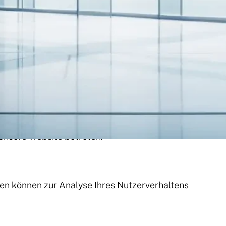
n Sie dem Impressum dieser Website entnehmen.
n handeln, die Sie in ein Kontaktformular eingeben.
lem technische Daten (z.B. Internetbrowser,
 unsere Website betreten.
aten können zur Analyse Ihres Nutzerverhaltens