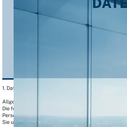
DAT
1. Datenschutz auf einen Blick
Allgemeine Hinweise
Die folgenden Hinweise geben einen einfachen Überbl
Personenbezogene Daten sind alle Daten, mit denen S
Sie unserer unter diesem Text aufgeführten Datensch