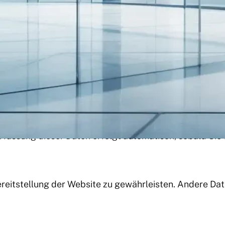
eser Website?
urch den Websitebetreiber. Dessen Kontaktdaten könne
 uns diese mitteilen. Hierbei kann es sich z.B. um Date
site durch unsere IT-Systeme erfasst. Das sind vor al
Erfassung dieser Daten erfolgt automatisch, sobald Sie
 Bereitstellung der Website zu gewährleisten. Andere D